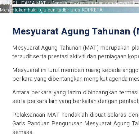
FUNGSI UTAMA MAT • Meneliti laporan tahunan dan penyata ke
Menentukan hala tuju dan tadbir urus KOPKETA
Mesyuarat Agung Tahunan 
Mesyuarat Agung Tahunan (MAT) merupakan plat
teraudit serta prestasi aktiviti dan perniagaan kop
Mesyuarat ini turut memberi ruang kepada ang
perkara yang dibentangkan mengikut agenda mes
Antara perkara yang lazim dibincangkan termasu
serta perkara lain yang berkaitan dengan pentad
Pelaksanaan MAT hendaklah dibuat selaras den
Garis Panduan Pengurusan Mesyuarat Agung Tahu
semasa.