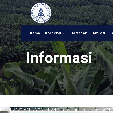
Utama
Korporat
Hartanah
Aktiviti
G
Informasi
MESYUARAT AGUNG TAHUNAN Platform utama anggota KOPK